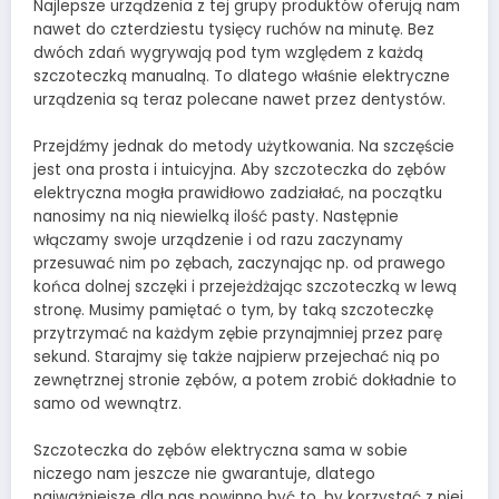
Najlepsze urządzenia z tej grupy produktów oferują nam
nawet do czterdziestu tysięcy ruchów na minutę. Bez
dwóch zdań wygrywają pod tym względem z każdą
szczoteczką manualną. To dlatego właśnie elektryczne
urządzenia są teraz polecane nawet przez dentystów.
Przejdźmy jednak do metody użytkowania. Na szczęście
jest ona prosta i intuicyjna. Aby szczoteczka do zębów
elektryczna mogła prawidłowo zadziałać, na początku
nanosimy na nią niewielką ilość pasty. Następnie
włączamy swoje urządzenie i od razu zaczynamy
przesuwać nim po zębach, zaczynając np. od prawego
końca dolnej szczęki i przejeżdżając szczoteczką w lewą
stronę. Musimy pamiętać o tym, by taką szczoteczkę
przytrzymać na każdym zębie przynajmniej przez parę
sekund. Starajmy się także najpierw przejechać nią po
zewnętrznej stronie zębów, a potem zrobić dokładnie to
samo od wewnątrz.
Szczoteczka do zębów elektryczna sama w sobie
niczego nam jeszcze nie gwarantuje, dlatego
najważniejsze dla nas powinno być to, by korzystać z niej